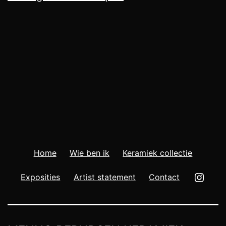
Home
Wie ben ik
Keramiek collectie
Insta
Exposities
Artist statement
Contact