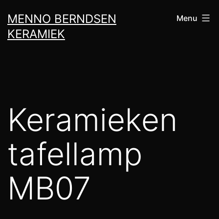
Skip
MENNO BERNDSEN
Menu
to
KERAMIEK
content
Keramieken
tafellamp
MB07