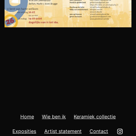
Home
Wie ben ik
Keramiek collectie
Insta
Exposities
Artist statement
Contact